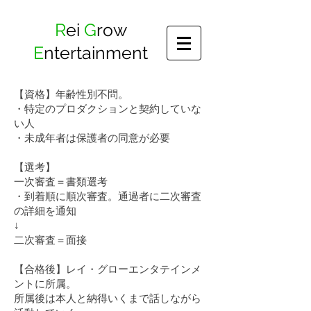
​R
ei
G
row
E
ntertainment
【資格】年齢性別不問。
・特定のプロダクションと契約していな
い人
・未成年者は保護者の同意が必要
【選考】
一次審査＝書類選考
・到着順に順次審査。通過者に二次審査
の詳細を通知
↓
二次審査＝面接
【合格後】レイ・グローエンタテインメ
ントに所属。
所属後は本人と納得いくまで話しながら