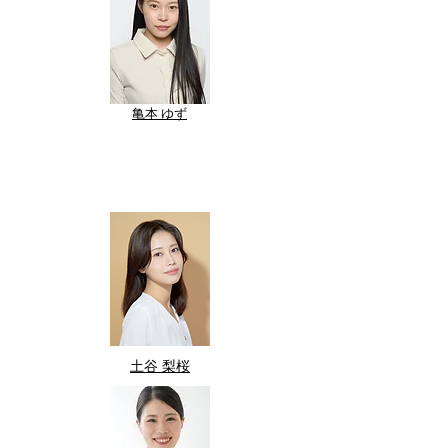
​亀本 ゆず
​土谷 梨桜