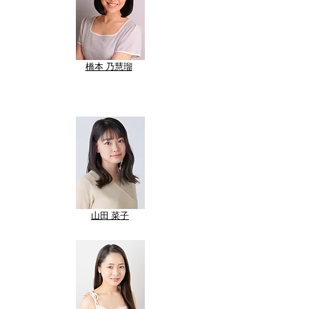
​橋本 乃慧瑠
山田 菜子