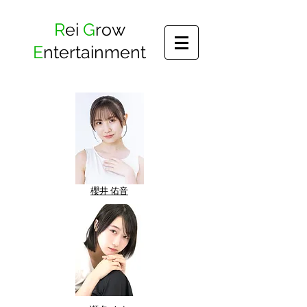
​R
ei
G
row
E
ntertainment
​櫻井 佑音