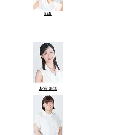
​彩夏
​花宮 舞祐