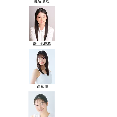
​瀬名 さな
​麻生 結愛花
​高花 優