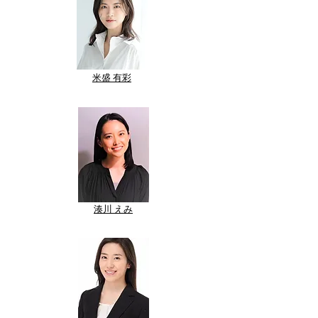
米盛 有彩
​湊川 えみ