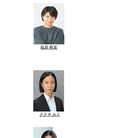
福原 稚菜
​ささき みえ