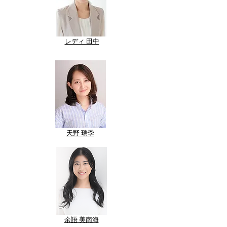
​レディ 田中
​天野 瑞季
​余語 美南海