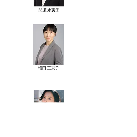
​間瀬 永実子
​増田 三恵子
​萩原 りょう