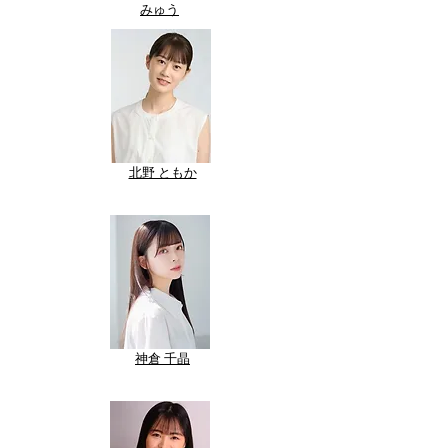
​みゅう
​北野 ともか
​神倉 千晶