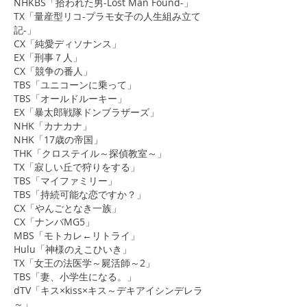
NHKBS「拾われた男-Lost Man Found-」
TX「量産型リコ-プラモ女子の人生組み立て
記-」
CX「純愛ディソナンス」
EX「刑事７人」
CX「競争の番人」
TBS「ユニコーンに乗って」
​TBS「オールドルーキー」
​EX「暴太郎戦隊ドンブラザーズ」
NHK「カナカナ」
NHK「17歳の帝国」
THK「クロステイル～探偵教室～」
TX「寂しい丘で狩りをする」
TBS「マイファミリー」
TBS「持続可能な恋ですか？」
CX「やんごとなき一族」
CX「ナンバMG5」
MBS「モトカレ←リトライ」
Hulu「神様のえこひいき」
​TX「女王の法医学～屍活師～2」
TBS「妻、小学生になる。」
dTV「キス×kiss×キス～デキアイシンデレラ
～」