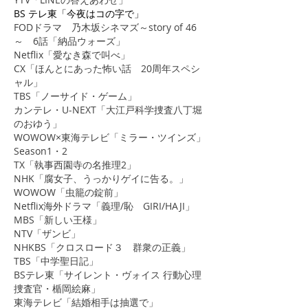
BS テレ東「今夜はコの字で」
​FODドラマ 乃木坂シネマズ～story of 46
～ 6話「納品ウォーズ」
Netflix「愛なき森で叫べ」
CX「ほんとにあった怖い話 20周年スペシ
ャル」
TBS「ノーサイド・ゲーム」
カンテレ・U-NEXT「大江戸科学捜査八丁堀
のおゆう」
WOWOW×東海テレビ「ミラー・ツインズ」
Season1・2
TX「執事西園寺の名推理2」
​NHK「腐女子、うっかりゲイに告る。」
WOWOW「虫籠の錠前」
Netflix海外ドラマ「義理/恥 GIRI/HAJI」
MBS「新しい王様」
NTV「ザンビ」
NHKBS「クロスロード３ 群衆の正義」
TBS「中学聖日記」
BSテレ東「サイレント・ヴォイス 行動心理
捜査官・楯岡絵麻」
東海テレビ「結婚相手は抽選で」