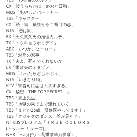
​CX「波うららかに、めおと日和」
MBS「あやしいパートナー」
TBS「キャスター」
​CX「続・続 最後から二番目の恋」
NTV「恋は闇」
EX「天久貴久氏の推理カルテ」
TX「トウキョウホリデイ」
ABC「いつか、ヒーロー」
​TBS「対岸の家事」
TX「夫よ、死んでくれないか」
​EX「家政夫のミタゾノ」
MBS「ふったらどしゃぶり」
NTV「いきなり婚」
KTV「御曹司に恋はムズすぎる」
CX「秘密～THE TOP SECRET～」
TBS「御上先生」
TBS「地獄の果てまで連れていく」
TBS「まどか26歳、研修医やってます！」
TBS「クジャクのダンス、誰が見た？」
​NHKBSプレミアム「ＴＲＵＥ ＣＯＬＯＲＳ
(トゥルー カラーズ)」
NHK「べらぼう～蔦重栄華乃夢噺～」