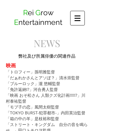
​R
ei
G
row
E
ntertainment
NEWS
​弊社及び所属俳優の関連作品
映画
「トロフィー」孫明雅監督
「だぁれかさんとアソぼ？」清水崇監督
「ブルーロック」瀧 悠輔監督
「免許返納!?」河合勇人監督
​「映画 おそ松さん 人類クズ化計画!!!!!?」川
村泰祐監督
「モブ子の恋」風間太樹監督
「TOKYO BURST-犯罪都市-」内田英治監督
「箱の中の羊」是枝裕和監督
「ストリート・キングダム 自分の音を鳴ら
せ。」田口トモロヲ監督