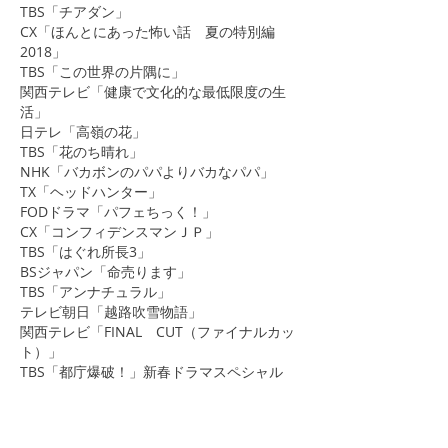
​TBS「チアダン」
CX「ほんとにあった怖い話 夏の特別編
2018」
​TBS「この世界の片隅に」
関西テレビ「健康で文化的な最低限度の生
活」
日テレ「高嶺の花」
TBS「花のち晴れ」
NHK「バカボンのパパよりバカなパパ」
​TX「ヘッドハンター」
​FODドラマ「パフェちっく！」
CX「コンフィデンスマンＪＰ」
TBS「はぐれ所長3」
BSジャパン「命売ります」
TBS「アンナチュラル」
テレビ朝日「越路吹雪物語」
関西テレビ「FINAL CUT（ファイナルカッ
ト）」
TBS「都庁爆破！」新春ドラマスペシャル
TBS「コウノドリ」
WOWOW 連続ドラマＷ「名刺ゲーム」
東海テレビ「オーファンブラック」