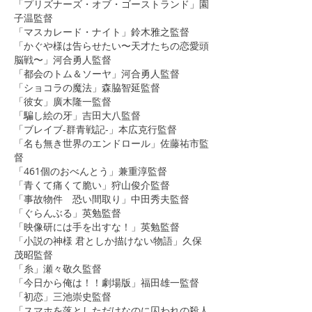
「プリズナーズ・オブ・ゴーストランド」園
子温監督
「マスカレード・ナイト」鈴木雅之監督
「かぐや様は告らせたい〜天才たちの恋愛頭
脳戦〜」河合勇人監督
​「都会のトム＆ソーヤ」河合勇人監督
「ショコラの魔法」森脇智延監督
「彼女」廣木隆一監督
「騙し絵の牙」吉田大八監督
​​「ブレイブ-群青戦記-」本広克行監督
「名も無き世界のエンドロール」佐藤祐市監
督
​「461個のおべんとう」兼重淳監督
​「青くて痛くて脆い」狩山俊介監督
「事故物件 恐い間取り」中田秀夫監督
​​「ぐらんぶる」英勉監督
​​「映像研には手を出すな！」英勉監督
「小説の神様 君としか描けない物語」久保
茂昭監督
「糸」瀬々敬久監督
​​「今日から俺は！！劇場版」福田雄一監督
​「初恋」三池崇史監督
「スマホを落としただけなのに囚われの殺人