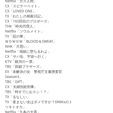
Netflix「ガス人間」
CX「スピナーベイト」
CX「LOVED ONE」
TX「わたしの相殺日記」
CX「102回目のプロポーズ」
THK「時光代理人」
Netflix「ソウルメイト」
TX「惡の華」
ＷＯＷＯＷ「BLOOD＆SWEAT」
NHK「片思い」
Netflix「地獄に堕ちるわよ」
CX「サバ缶、宇宙へ行く」
KTV「銀河の一票」
TBS「田鎖ブラザーズ」
EX「未解決の女 警視庁文書捜査官
Season3」
TBS「GIFT」
CX「夫婦別姓刑事」
TBS「時すでにおスシ！？」
​TX「るなしい」
TX「産まない女はダメですか？DINKsのト
ツキトオカ」
Netflix「九条の大罪」