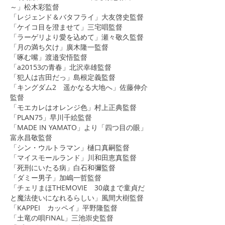
～」松木彩監督
​「レジェンド＆バタフライ」大友啓史監督
「ケイコ目を澄ませて」三宅唱監督
「ラーゲリより愛を込めて」瀬々
敬久監督
「月の満ち欠け」廣木隆一監督
「啄む嘴」渡邉安悟監督
「a20153の青春
」北沢幸雄監督
​「犯人は吉田だっ」島根定義監督
「キングダム2 遥かなる大地へ」佐藤伸介
監督
「モエカレはオレンジ色」村上正典監督
​「PLAN75」早川千絵監督
「MADE IN YAMATO」より「四つ目の眼」
富永昌敬監督
「シン・ウルトラマン」樋口真嗣監督
「マイスモールランド」川和田恵真監督
「死刑にいたる病」白石和彌監督
「ダミー男子」加嶋一哲監督
「チェリまほTHEMOVIE 30歳まで童貞だ
と魔法使いになれるらしい」風間大樹監督
「KAPPEI カッペイ」平野隆監督
​「土竜の唄FINAL」三池崇史監督