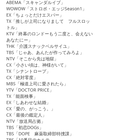
ABEMA「スキャンダルイブ」
​WOWOW「ストロボ・エッジSeason1」
EX「ちょっとだけエスパー」
TX「推しが上司になりまして フルスロッ
トル」
​KTV「終幕のロンドーもう二度と、会えない
あなたにー」
THK「介護スナックベルサイユ」
TBS「じゃあ、あんたが作ってみろよ」
NTV「そこから先は地獄」
CX「小さい頃は、神様がいて」
TX「シナントロープ」
CX「絶対零度」
MBS「極道上司に愛されたら」
YTV「DOCTOR PRICE」
TX「能面検事」
​EX「しあわせな結婚」
​CX「愛の、がっこう。」
CX「最後の鑑定人」
NTV「放送局占拠」
TBS「初恋DOGs」
TBS「DOPE 麻薬取締部特捜課」
TBS「19番目のカルテ」