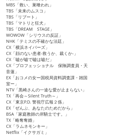
MBS「救い、巣喰われ」
TBS「未来のムスコ」
TBS「リブート」
TBS「マトリと狂犬」
TBS「DREAM STAGE」
WOWOW「シリウスの反証」
NHK「テミスの不確かな法廷」
CX「横浜ネイバーズ」
CX「顔のない患者-救うか、裁くか-」
CX「嘘が嘘で嘘は嘘だ」
CX「プロフェッショナル 保険調査員・天
音蓮」
EX「おコメの女ー国税局資料調査課・雑国
室ー」
NTV「黒崎さんの一途な愛が止まらない」
TX「再会～Silent Truth～」
CX「東京P.D. 警視庁広報２係」
EX「ぜんぶ、あなたのためだから」
BSA「家庭教師の岸騎士です。」
TX「略奪奪婚」
CX「ラムネモンキー」
​Netflix「イクサガミ」