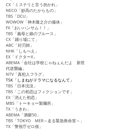
CX「ミステリと言う勿かれ」
NECO「妙高のたからもの」
TBS「DCU」
WOWOW「神木隆之介の撮休」
​FX「おいハンサム！！」
TBS「義母と娘のブルース」
CX「踊り場にて」
ABC「封刃師」
​NHK「しもべえ」
EX「ドクターX」
ABEMA「会社は学校じゃねぇんだよ 新世
代逆襲編」
NTV「真犯人フラグ」
TSK「しまねがドラマになるなんて」
TBS「日本沈没」
TBS「この初恋はフィクションです」
​​EX「消えた初恋」
MBS「トーキョー製麺所」
​TX「うきわ」
ABEMA「酒癖50」
TBS「TOKYO MER～走る緊急救命室～」
​TX「警視庁ゼロ係」