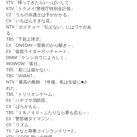
YTV「帰ってきたらいっぱいして」
KTV「トクメイ!警視庁特別会計係」
CZ「うちの弁護士は手がかかる」
CX「いちばんすきな花」
NTV「ゼイチョー「払えない」にはワケがあ
る」
TBS「下剋上球児」
CX「ONEDAY～聖夜のから騒ぎ～」
EX「仮面ライダーガッチャード」
DMM「ケンシロウによろしく」
WOWOW「落日」
TBS「君には届かない」
TBS「VIVANT」
NTV「最高の教師 1年後、私は生徒に■さ
れた」
TBS「トリリオンゲーム」
EX「ハヤブサ消防団」
CX「ばらかもん」
TBS「１８／４０～ふたりなら夢も恋も～」
EX「警部補ダイマジン」
​CX「リズム」
TX「みなと商事コインランドリー2」
YTV「CODE-願いの代償-」