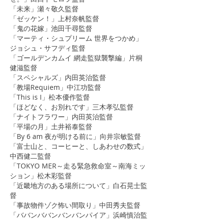
「未来」瀬々敬久監督
「ゼッケン！」上村奈帆監督
「鬼の花嫁」池田千尋監督
「マーティ・シュプリーム 世界をつかめ」
ジョシュ・サフディ監督
「ゴールデンカムイ 網走監獄襲撃編」片桐
健滋監督
「スペシャルズ」内田英治監督
「教場Requiem」中江功監督
「This is I」松本優作監督
「ほどなく、お別れです」三木孝弘監督
「ナイトフラワー」内田英治監督
「平場の月」土井裕泰監督
「By 6 am 夜が明ける前に」向井宗敏監督
「富士山と、コーヒーと、しあわせの数式」
中西健二監督
「TOKYO MER～走る緊急救命室～南海ミッ
ション」
松木彩監督
「近畿地方のある場所について」白石晃士監
督
「事故物件ゾク怖い間取り」中田秀夫監督
「ババンババンバンバンパイア」浜崎慎治監