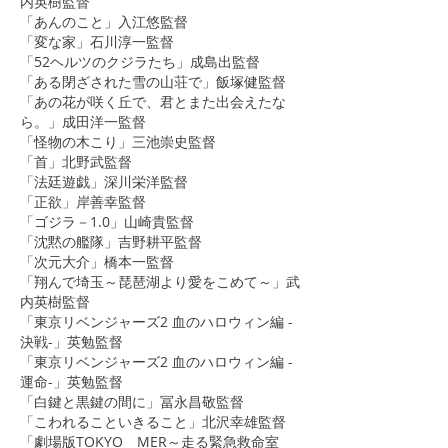
内英樹監督
​「あんのこと」入江悠監督
​「変な家」石川淳一監督
「52ヘルツのクジラたち」成島出監督
「ある閉ざされた雪の山荘で」飯塚健監督
​「あの花が咲く丘で、君とまた出会えたな
ら。」成田洋一監督
「怪物の木こり」三池崇史監督
「首」北野武監督
「法廷遊戯」深川栄洋監督
「正欲」岸善幸監督
「ゴジラ－1.0」山崎貴監督
​「沈黙の艦隊」吉野耕平監督
「次元大介」橋本一監督
「翔んで埼玉～琵琶湖より愛をこめて～」武
内英樹監督
「東京リベンジャーズ2 血のハロウィン編 -
決戦-」英勉監督
「東京リベンジャーズ2 血のハロウィン編 -
運命-」英勉監督
​「白鍵と黒鍵の間に」冨永昌敬監督
​「こわれることいきること」
北沢幸雄監督
「劇場版TOKYO MER～走る緊急救命室