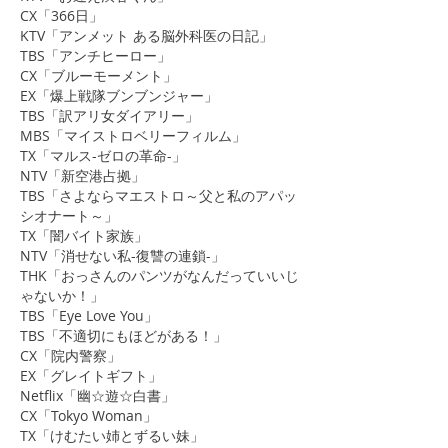
CX「366日」
KTV「アンメット ある脳外科医の日記」
TBS「アンチヒーロー」
CX「ブルーモーメント」
EX「爆上戦隊ブンブンジャー」
TBS「訳アリ女ダイアリー」
MBS「マイストロベリーフィルム」
TX「マルス-ゼロの革命-」
​NTV「新空港占拠」
​TBS「さよならマエストロ～父と私のアパッ
シオナート～」
TX「闇バイト家族」
NTV「消せない私-復讐の連鎖-」
THK「おっさんのパンツがなんだっていいじ
ゃないか！」
TBS「Eye Love You」
TBS「不適切にもほどがある！」
CX「院内警察」
​EX「グレイトギフト」
Netflix「幽☆遊☆白書」
CX「Tokyo Woman」
TX「けむたい姉とずるい妹」