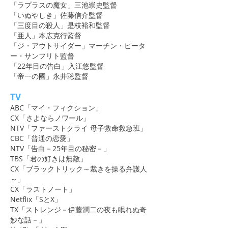
「ラプラスの魔女」三池崇史監督
「いぬやしき」佐藤信介監督
「三度目の殺人」是枝裕和監督
「亜人」本広克行監督
「ジ・アウトサイダー」マーチン・ピータ
ー・サンフリト監督
「22年目の告白」入江悠監督
「帝一の國」永井聡監督
TV
ABC「マイ・フィクション」
CX「さよならノワール」
NTV「ファーストクライ 母子救命救急班」
CBC「普通の恋愛」
NTV「告白－25年目の秘密－」
TBS「君の好きは無敵」
CX「ブラックトリック～裁きを操る弁護人
～」
CX「ラストノート」
Netflix「SとX」
TX「ストレンジ－伊藤潤二の夜も眠れぬ奇
妙な話－」