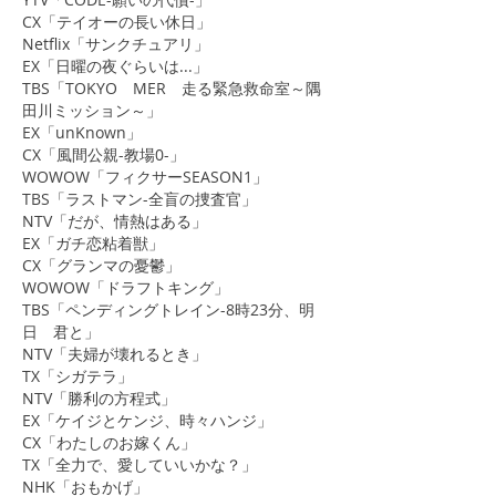
CX「テイオーの長い休日」
Netflix「サンクチュアリ」
EX「日曜の夜ぐらいは...」
TBS「TOKYO MER 走る緊急救命室～隅
田川ミッション～」
​EX「unKnown」
CX「風間公親-教場0-」
WOWOW「フィクサーSEASON1」
TBS「ラストマン-全盲の捜査官」
NTV「だが、情熱はある」
EX「ガチ恋粘着獣」
CX「グランマの憂鬱」
WOWOW「ドラフトキング」
TBS「ペンディングトレイン-8時23分、明
日 君と」
NTV「夫婦が壊れるとき」
TX「シガテラ」
NTV「勝利の方程式」
EX「ケイジとケンジ、時々ハンジ」
CX「わたしのお嫁くん」
TX「全力で、愛していいかな？」
NHK「おもかげ」