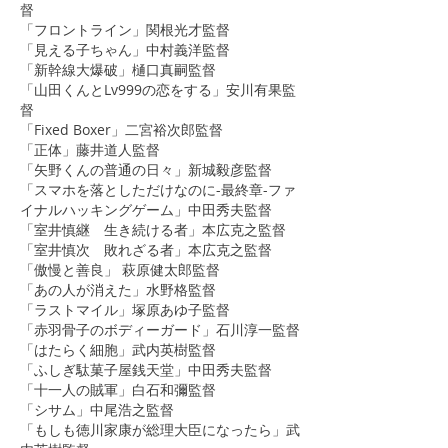
督
「フロントライン」関根光才監督
​「見える子ちゃん」中村義洋監督
「新幹線大爆破」樋口真嗣監督
「山田くんとLv999の恋をする」安川有果監
督
​「Fixed Boxer」二宮裕次郎監督
「正体」藤井道人監督
「矢野くんの普通の日々」新城毅彦監督
「スマホを落としただけなのに-最終章-ファ
イナルハッキングゲーム」中田秀夫監督
「室井慎継 生き続ける者」本広克之監督
「室井慎次 敗れざる者」本広克之監督
「傲慢と善良」 萩原健太郎監督
「あの人が消えた」水野格監督
「ラストマイル」塚原あゆ子監督
​「赤羽骨子のボディーガード」石川淳一監督
「はたらく細胞」武内英樹監督
「ふしぎ駄菓子屋銭天堂」中田秀夫監督
「十一人の賊軍」白石和彌監督
「シサム」中尾浩之監督
「もしも徳川家康が総理大臣になったら」武