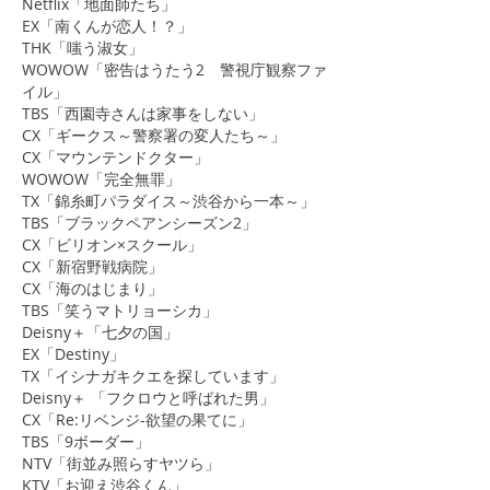
Netflix「地面師たち」
​EX「南くんが恋人！？」
THK「嗤う淑女」
WOWOW「密告はうたう2 警視庁観察ファ
イル」
TBS「西園寺さんは家事をしない」
CX「ギークス～警察署の変人たち～」
CX「マウンテンドクター」
WOWOW「完全無罪」
​TX「錦糸町パラダイス～渋谷から一本～」
TBS「ブラックペアンシーズン2」
CX「ビリオン×スクール」
CX「新宿野戦病院」
CX「海のはじまり」
TBS「笑うマトリョーシカ」
Deisny＋「七夕の国」
​EX「Destiny」
​TX「イシナガキクエを探しています」
Deisny＋ 「フクロウと呼ばれた男」
​CX「Re:リベンジ-欲望の果てに」
TBS「9ボーダー」
NTV「街並み照らすヤツら」
KTV「お迎え渋谷くん」