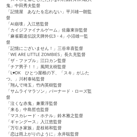
鬼」中田秀夫監督
「記憶屋 あなたを忘れない」平川雄一朗監
督
​「AI崩壊」入江悠監督
「カイジファイナルゲーム」佐藤東弥監督
「麻雀覇道伝説天牌外伝3・4」小沼雄一監
督
​「記憶にございません！」三谷幸喜監督
「WE ARE LITTLE ZOMBIES」長久充監督
「ザ・ファブル」江口カン監督
「チア男子！！」風間太樹監督
「L♥DK ひとつ屋根の下、「スキ」がふた
つ。」川村泰祐監督​
​「翔んで埼玉」竹内英樹監督
​「サムライマラソン」バーナード・ローズ監
督
​「泣くな赤鬼」兼重淳監督
​​「来る」中島哲也監督
​​「マスカレード・ホテル」鈴木雅之監督
​​「ギャングース」入江悠監督
​​「万引き家族」是枝裕和監督​​
「恋は雨上がりのように」永井聡監督