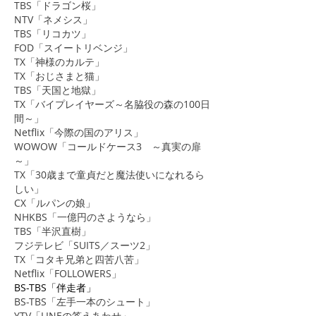
​TBS「ドラゴン桜」
NTV「ネメシス」
TBS「リコカツ」
FOD「スイートリベンジ」
TX「神様のカルテ」
TX「おじさまと猫」
TBS「天国と地獄」
TX「バイプレイヤーズ～名脇役の森の100日
間～」
Netflix「今際の国のアリス」
​WOWOW「コールドケース3 ～真実の扉
～」
TX「30歳まで童貞だと魔法使いになれるら
しい」
CX「ルパンの娘」
​NHKBS「一億円のさようなら」
TBS「半沢直樹」
フジテレビ「SUITS／スーツ2」
TX「コタキ兄弟と四苦八苦」
Netflix「FOLLOWERS」
BS-TBS「伴走者」
BS-TBS「左手一本のシュート」
YTV「LINEの答えあわせ」