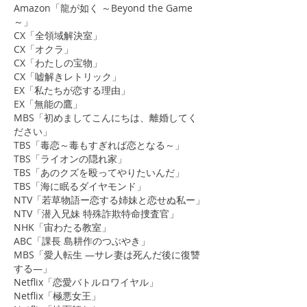
Amazon「龍が如く ～Beyond the Game
～」
CX「全領域解決室」
CX「オクラ」
CX「わたしの宝物」
CX「嘘解きレトリック」
EX「私たちが恋する理由」
EX「無能の鷹」
MBS「初めましてこんにちは、離婚してく
ださい」
TBS「毒恋～毒もすぎれば恋となる～」
TBS「ライオンの隠れ家」
TBS「あのクズを殴ってやりたいんだ」
TBS「海に眠るダイヤモンド」
NTV「
若草物語ー恋する姉妹と恋せぬ私ー
」
NTV「
潜入兄妹 特殊詐欺特命捜査官
」
NHK「宙わたる教室」
ABC「課長 島耕作のつぶやき」
MBS「愛人転生 ―サレ妻は死んだ後に復讐
する―」
​Netflix「恋愛バトルロワイヤル」
Netflix「極悪女王」