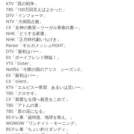
KTV「罠の戦争」
TBS「100万回言えばよかった」
​DTV「インフォーマ」
NTV「大病院占拠」
CX「女神の教室～リーガル青春白書～」
NHK「どうする家康」
NHK「正月時代劇いちげき」
Paravi「ギルガメッシュFIGHT」
DTV「最初はパー」
​EX「ボーイフレンド降臨！」
YTV「Sister」
Netflix「今際の国のアリス シーズン2」
EX「最初はパー」
​CX「silent」
KTV「エルピスー希望、あるいは災いー」
TBS「クロサギ」
CX「親愛なる僕へ殺意をこめて」
TBS「アトムの童」
TBS「君の花になる」
BSテレ東「超特急、地球を救え。」
WOWOW「ワンナイト・モーニング」
BSテレ東「ちょい釣りダンディ」